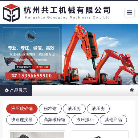
产品展示
液压破碎锤
粉粹钳
液压剪
液压夯
快速连接器
高频破碎锤
液压抓斗
其他产品